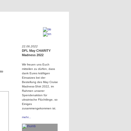
22.06.2022
DFL May CHARITY
Madness 2022
Wir freuen uns Euch
mitteilen zu dürfen, dass
hte
dank Eures kräftigen
Einsatzes bei der
Bestellung des May Cruise
Madness-Shirt 2022, im
Rahmen unserer
Spendenaktion für
ukrainische Flüchtlinge, so
Einiges
zusammengekommen ist.
mehr...