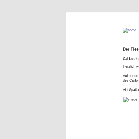
Der Fies
Cal Look 
Herzlich w
Auf unsere
des Califo
Viel Spaß 