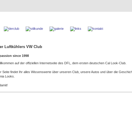
er Luftkühlers VW Club
passion since 1998
illkommen auf der offiziellen Internetseite des DFL, dem ersten deutschen Cal Look-Club.
r Seite findet Ihr alles Wissenswerte über unseren Club, unsere Autos und über die Geschic
rnia Looks.
damit!